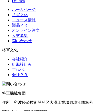
Deutsch
ホームページ
将軍文化
ニュース情報
製品ＰＲ
オンライン注文
人材募集
問い合わせ
将軍文化
会社紹介
組織枠組み
年代記、
会社ＰＲ
問い合わせ
将軍機械集団
住所：寧波経済技術開発区大港工業城銭塘江路36号